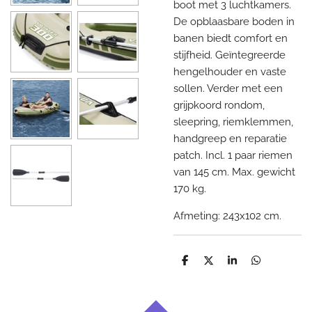
boot met 3 luchtkamers.
De opblaasbare boden in
banen biedt comfort en
stijfheid. Geïntegreerde
hengelhouder en vaste
sollen. Verder met een
grijpkoord rondom,
sleepring, riemklemmen,
handgreep en reparatie
patch. Incl. 1 paar riemen
van 145 cm. Max. gewicht
170 kg.
Afmeting: 243x102 cm.
D
D
S
D
e
e
h
e
l
e
a
l
e
l
r
e
n
e
n