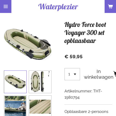
Waterplezier
Ga
direct
naar
Hydro Force boot
de
hoofdinhoud
Voyager 300 set
opblaasbaar
€ 59,95
In
winkelwagen
Artikelnummer:
THT-
1980794
Opblaasbare 2-persoons