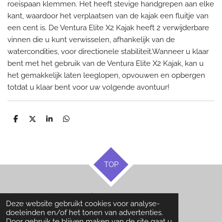
roeispaan klemmen. Het heeft stevige handgrepen aan elke
kant, waardoor het verplaatsen van de kajak een fluitje van
een cent is. De Ventura Elite X2 Kajak heeft 2 verwijderbare
vinnen die u kunt verwisselen, afhankelijk van de
watercondities, voor directionele stabiliteit.Wanneer u klaar
bent met het gebruik van de Ventura Elite X2 Kajak, kan u
het gemakkelijk laten leeglopen, opvouwen en opbergen
totdat u klaar bent voor uw volgende avontuur!
D
D
S
D
e
e
h
e
l
e
a
l
e
l
r
e
n
e
n
TOP
© 2021 - 2026 Waterplezier
Deze website gebruikt cookies voor analyse-
Powered by
JouwWeb
doeleinden en/of het tonen van advertenties.
Door gebruik te blijven maken van de site gaat u