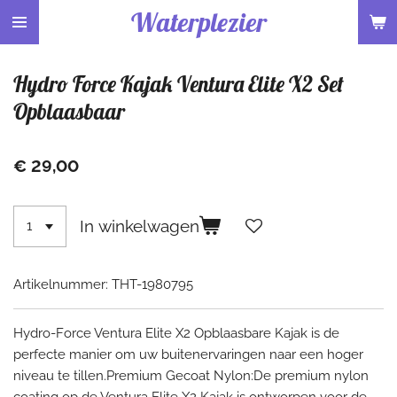
Waterplezier
Ga
direct
naar
Hydro Force Kajak Ventura Elite X2 Set
de
hoofdinhoud
Opblaasbaar
€ 29,00
In winkelwagen
Artikelnummer:
THT-1980795
Hydro-Force Ventura Elite X2 Opblaasbare Kajak is de
perfecte manier om uw buitenervaringen naar een hoger
niveau te tillen.Premium Gecoat Nylon:De premium nylon
coating op de Ventura Elite X2 Kajak is ontworpen voor de