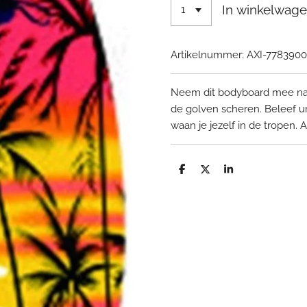
In winkelwag
Artikelnummer:
AXI-7783900
Neem dit bodyboard mee naar
de golven scheren. Beleef u
waan je jezelf in de tropen. 
D
D
S
e
e
h
l
e
a
e
l
r
n
e