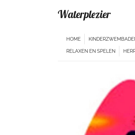
Ga
Waterplezier
direct
naar
de
hoofdinhoud
HOME
KINDERZWEMBADE
RELAXEN EN SPELEN
HER