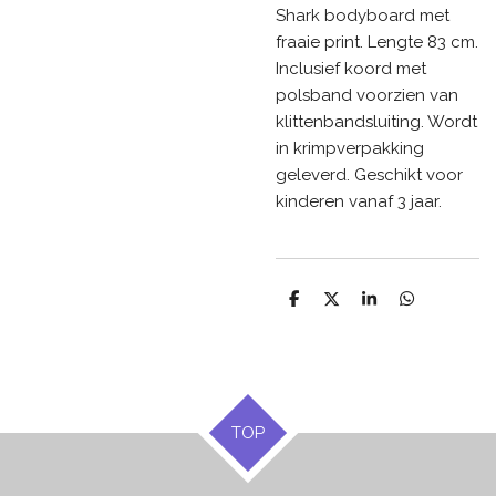
Shark bodyboard met
fraaie print. Lengte 83 cm.
Inclusief koord met
polsband voorzien van
klittenbandsluiting. Wordt
in krimpverpakking
geleverd. Geschikt voor
kinderen vanaf 3 jaar.
D
D
S
D
e
e
h
e
l
e
a
l
e
l
r
e
n
e
n
TOP