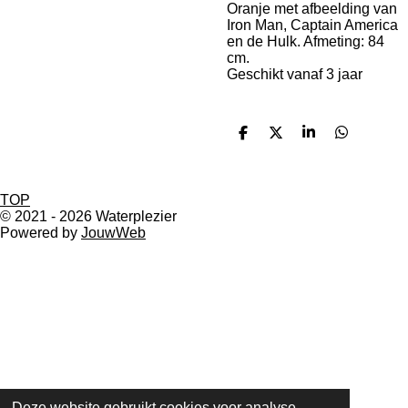
Oranje met afbeelding van
Iron Man, Captain America
en de Hulk. Afmeting: 84
cm.
Geschikt vanaf 3 jaar
D
D
S
D
e
e
h
e
l
e
a
l
e
l
r
e
n
e
n
TOP
© 2021 - 2026 Waterplezier
Powered by
JouwWeb
Deze website gebruikt cookies voor analyse-