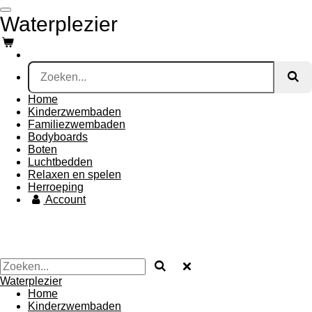
Ga
Waterplezier
direct
naar
de
hoofdinhoud
Home
Kinderzwembaden
Familiezwembaden
Bodyboards
Boten
Luchtbedden
Relaxen en spelen
Herroeping
Account
Waterplezier
Home
Kinderzwembaden