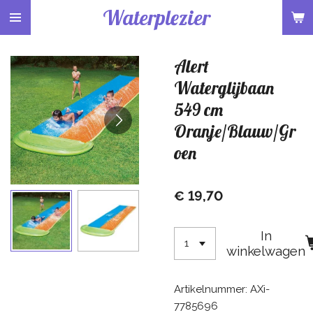
Waterplezier
Ga
direct
naar
Alert
de
hoofdinhoud
Waterglijbaan
549 cm
Oranje/Blauw/Gr
oen
€ 19,70
In
winkelwagen
Artikelnummer:
AXi-
7785696