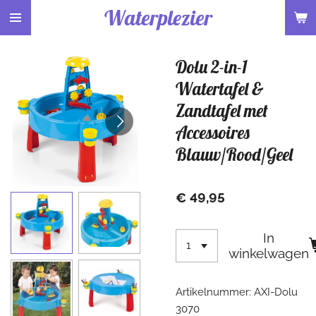
Waterplezier
Ga
direct
naar
Dolu 2-in-1
de
hoofdinhoud
Watertafel &
Zandtafel met
Accessoires
Blauw/Rood/Geel
€ 49,95
In
winkelwagen
Artikelnummer:
AXI-Dolu
3070