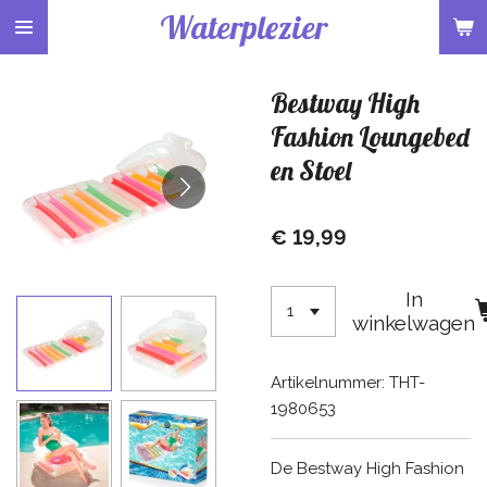
Waterplezier
Ga
direct
naar
Bestway High
de
hoofdinhoud
Fashion Loungebed
en Stoel
€ 19,99
In
winkelwagen
Artikelnummer:
THT-
1980653
De Bestway High Fashion