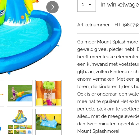
In winkelwag
Artikelnummer:
THT-198074
Ga meer Mount Splashmore o
geweldig veel plezier hebt!
heeft meer leuke elementen 
een klimwand met voetsteun
glijbaan, zullen kinderen zich
enorm vermaken. Met een 
toren, die kinderen tijdens hu
Ook is er onderaan een wate
mee nat te spuiten! Het ext
perfecte plek om te spetter
alles... met de meegeleverde
dan twee minuten opgeblaz
Mount Splashmore!