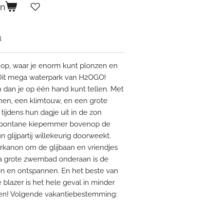
en
8
p, waar je enorm kunt plonzen en
 Dit mega waterpark van H2OGO!
dan je op één hand kunt tellen. Met
en, een klimtouw, en een grote
 tijdens hun dagje uit in de zon
spontane kiepemmer bovenop de
n glijpartij willekeurig doorweekt.
rkanon om de glijbaan en vriendjes
ra grote zwembad onderaan is de
en en ontspannen. En het beste van
 blazer is het hele geval in minder
en! Volgende vakantiebestemming: