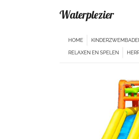
Ga
Waterplezier
direct
naar
de
hoofdinhoud
HOME
KINDERZWEMBADE
RELAXEN EN SPELEN
HER