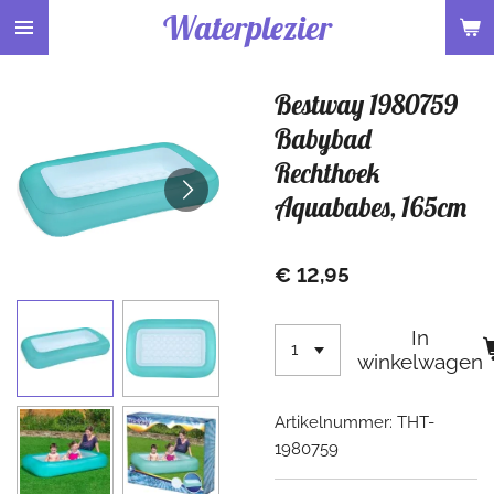
Waterplezier
Ga
direct
naar
Bestway 1980759
de
hoofdinhoud
Babybad
Rechthoek
Aquababes, 165cm
€ 12,95
In
winkelwagen
Artikelnummer:
THT-
1980759