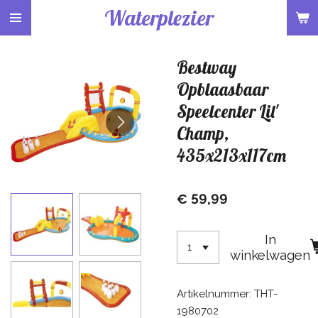
Waterplezier
Ga
direct
naar
Bestway
de
hoofdinhoud
Opblaasbaar
Speelcenter Lil'
Champ,
435x213x117cm
€ 59,99
In
winkelwagen
Artikelnummer:
THT-
1980702