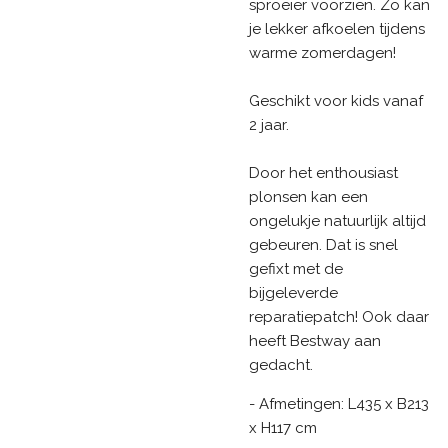
sproeier voorzien. Zo kan
je lekker afkoelen tijdens
warme zomerdagen!
Geschikt voor kids vanaf
2 jaar.
Door het enthousiast
plonsen kan een
ongelukje natuurlijk altijd
gebeuren. Dat is snel
gefixt met de
bijgeleverde
reparatiepatch! Ook daar
heeft Bestway aan
gedacht.
- Afmetingen: L435 x B213
x H117 cm