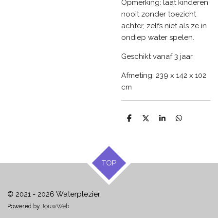
Opmerking: laat kinderen
nooit zonder toezicht
achter, zelfs niet als ze in
ondiep water spelen.
Geschikt vanaf 3 jaar
Afmeting: 239 x 142 x 102
cm
D
D
S
D
e
e
h
e
l
e
a
l
e
l
r
e
n
e
n
TOP
© 2021 - 2026 Waterplezier
Powered by
JouwWeb