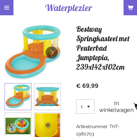
Waterplezier
Ga
direct
naar
Bestway
de
hoofdinhoud
Springkasteel met
Peuterbad
Jumptopia,
239x142x102cm
€ 69,99
In
winkelwagen
Artikelnummer:
THT-
1980703