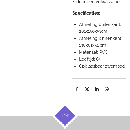
is door een volwassene.
Specificaties:
Afmeting buitenkant:
201x150x51cm
Afmeting binnenkant:
138x81x51 cm
Materiaal: PVC
Leeftijd: 6+
Opblaasbaar zwembad
D
D
S
D
e
e
h
e
l
e
a
l
e
l
r
e
n
e
n
TOP