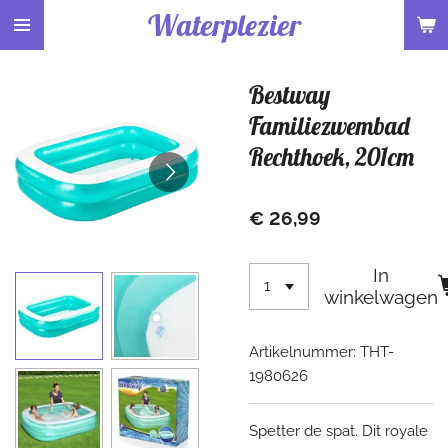
Waterplezier
Ga
direct
naar
Bestway
de
hoofdinhoud
Familiezwembad
Rechthoek, 201cm
€ 26,99
In
winkelwagen
Artikelnummer:
THT-
1980626
Spetter de spat. Dit royale