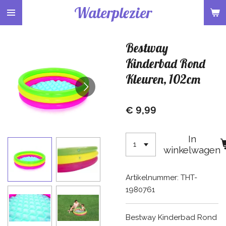
Waterplezier
Ga
direct
naar
Bestway
de
hoofdinhoud
Kinderbad Rond
Kleuren, 102cm
€ 9,99
In
winkelwagen
Artikelnummer:
THT-
1980761
Bestway Kinderbad Rond