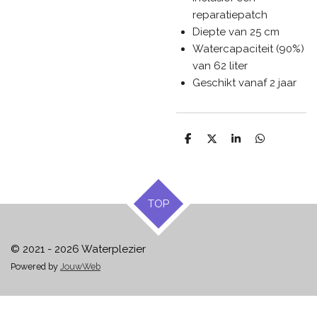
reparatiepatch
Diepte van 25 cm
Watercapaciteit (90%)
van 62 liter
Geschikt vanaf 2 jaar
D
D
S
D
e
e
h
e
l
e
a
l
e
l
r
e
n
e
n
TOP
© 2021 - 2026 Waterplezier
Powered by
JouwWeb