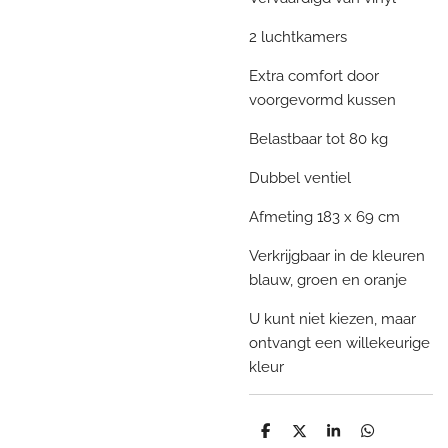
2 luchtkamers
Extra comfort door
voorgevormd kussen
Belastbaar tot 80 kg
Dubbel ventiel
Afmeting 183 x 69 cm
Verkrijgbaar in de kleuren
blauw, groen en oranje
U kunt niet kiezen, maar
ontvangt een willekeurige
kleur
D
D
S
D