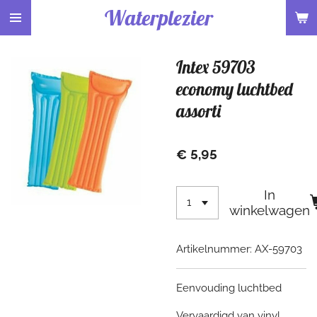
Waterplezier
Ga
direct
naar
Intex 59703
de
hoofdinhoud
economy luchtbed
assorti
€ 5,95
In
winkelwagen
Artikelnummer:
AX-59703
Eenvouding luchtbed
Vervaardigd van vinyl