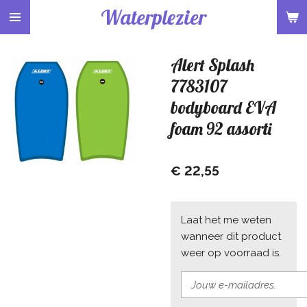
Waterplezier
Ga
direct
naar
Alert Splash
de
hoofdinhoud
7783107
bodyboard EVA
foam 92 assorti
€ 22,55
Laat het me weten
wanneer dit product
weer op voorraad is.