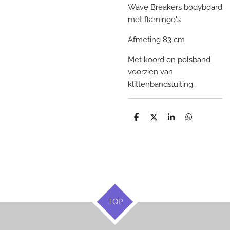
Wave Breakers bodyboard
met flamingo's
Afmeting 83 cm
Met koord en polsband
voorzien van
klittenbandsluiting.
D
D
S
D
e
e
h
e
l
e
a
l
e
l
r
e
n
e
n
TOP