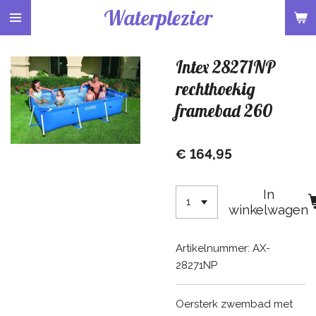
Waterplezier
Ga
direct
naar
Intex 28271NP
de
hoofdinhoud
rechthoekig
framebad 260
€ 164,95
In
winkelwagen
Artikelnummer:
AX-
28271NP
Oersterk zwembad met