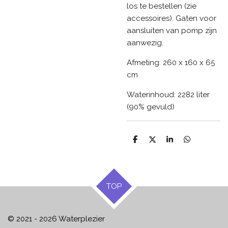
los te bestellen (zie
accessoires). Gaten voor
aansluiten van pomp zijn
aanwezig.
Afmeting: 260 x 160 x 65
cm
Waterinhoud: 2282 liter
(90% gevuld)
D
D
S
D
e
e
h
e
l
e
a
l
e
l
r
e
n
e
n
TOP
© 2021 - 2026 Waterplezier