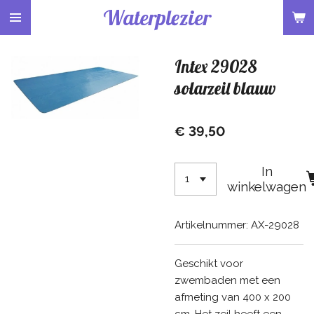
Waterplezier
Ga
direct
naar
Intex 29028
de
hoofdinhoud
solarzeil blauw
€ 39,50
In
winkelwagen
Artikelnummer:
AX-29028
Geschikt voor
zwembaden met een
afmeting van 400 x 200
cm. Het zeil heeft een