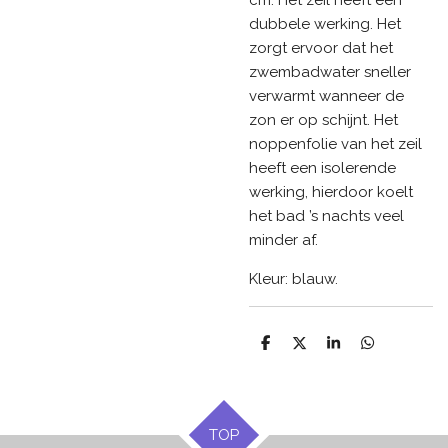
dubbele werking. Het
zorgt ervoor dat het
zwembadwater sneller
verwarmt wanneer de
zon er op schijnt. Het
noppenfolie van het zeil
heeft een isolerende
werking, hierdoor koelt
het bad ’s nachts veel
minder af.
Kleur: blauw.
D
D
S
D
e
e
h
e
l
e
a
l
e
l
r
e
n
e
n
TOP