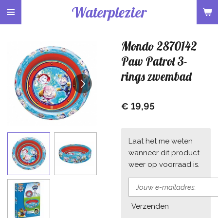
Waterplezier
Ga
direct
naar
Mondo 2870142
de
hoofdinhoud
Paw Patrol 3-
rings zwembad
€ 19,95
Laat het me weten
wanneer dit product
weer op voorraad is.
Verzenden