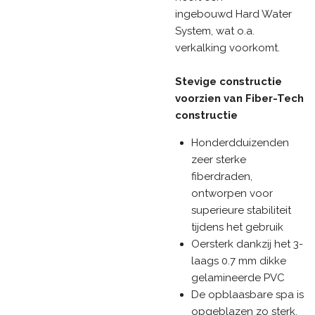
ingebouwd Hard Water
System, wat o.a.
verkalking voorkomt.
Stevige constructie
voorzien van Fiber-Tech
constructie
Honderdduizenden
zeer sterke
fiberdraden,
ontworpen voor
superieure stabiliteit
tijdens het gebruik
Oersterk dankzij het 3-
laags 0.7 mm dikke
gelamineerde PVC
De opblaasbare spa is
opgeblazen zo sterk,