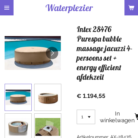
Waterplezier
Ga
direct
naar
Intex 28476
de
hoofdinhoud
Purespa bubble
massage jacuzzi 4-
persoons set +
energy efficient
afdekzeil
€ 1.194,55
In
winkelwagen
Artikelnummer:
AX-28476