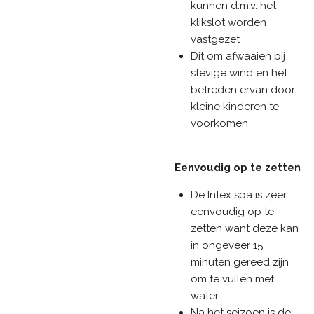
kunnen d.m.v. het
klikslot worden
vastgezet
Dit om afwaaien bij
stevige wind en het
betreden ervan door
kleine kinderen te
voorkomen
Eenvoudig op te zetten
De Intex spa is zeer
eenvoudig op te
zetten want deze kan
in ongeveer 15
minuten gereed zijn
om te vullen met
water
Na het seizoen is de